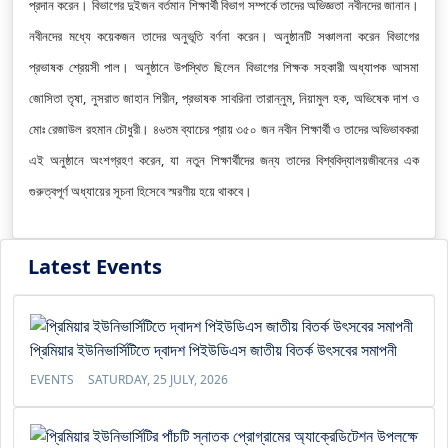
প্রদান করেন। বিভাগের দুইজন বর্তমান শিক্ষার্থী বিভাগ সম্পর্কে তাদের অভিজ্ঞতা নবীনদের জানান।
নবীনদের মধ্যে কয়েকজন তাদের অনুভূতি বর্ণনা করেন। অনুষ্ঠানটি সঞ্চালনা করেন বিভাগের
প্রভাষক শ্রেয়সী পাল। অনুষ্ঠানে উপস্থিত ছিলেন বিভাগের শিক্ষক সহকারী অধ্যাপক আসমা
জোসিতা তৃষা, নুসরাত জাহান শিরীন, প্রভাষক সাবরিনা তারান্নুম, নিয়ামুল হক, অভিষেক দাশ ও
মোঃ রেজাউল রহমান চৌধুরী। ৪৬তম ব্যাচের প্রায় ৩৫০ জন নবীন শিক্ষার্থী ও তাদের অভিভাবকরা
এই অনুষ্ঠানে অংশগ্রহণ করেন, যা নতুন শিক্ষার্থীদের জন্য তাদের বিশ্ববিদ্যালয়জীবনের এক
গুরুত্বপূর্ণ অধ্যায়ের সূচনা হিসেবে স্মরণীয় হয়ে থাকবে।
Latest Events
প্রিমিয়ার ইউনিভার্সিটিতে দ্বাদশ পিইউডিএস জাতীয় বিতর্ক উৎসবের সমাপনী
EVENTS
SATURDAY, 25 JULY, 2026