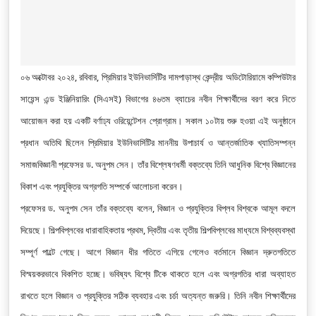
০৬ অক্টোবর ২০২৪, রবিবার, প্রিমিয়ার ইউনিভার্সিটির দামপাড়াস্থ কেন্দ্রীয় অডিটোরিয়ামে কম্পিউটার
সায়েন্স এন্ড ইঞ্জিনিয়ারিং (সিএসই) বিভাগের ৪৬তম ব্যাচের নবীন শিক্ষার্থীদের বরণ করে নিতে
আয়োজন করা হয় একটি বর্ণাঢ্য ওরিয়েন্টেশন প্রোগ্রাম। সকাল ১০টায় শুরু হওয়া এই অনুষ্ঠানে
প্রধান অতিথি ছিলেন প্রিমিয়ার ইউনিভার্সিটির মাননীয় উপাচার্য ও আন্তর্জাতিক খ্যাতিসম্পন্ন
সমাজবিজ্ঞানী প্রফেসর ড. অনুপম সেন। তাঁর বিশ্লেষণধর্মী বক্তব্যে তিনি আধুনিক বিশ্বে বিজ্ঞানের
বিকাশ এবং প্রযুক্তির অগ্রগতি সম্পর্কে আলোচনা করেন।
প্রফেসর ড. অনুপম সেন তাঁর বক্তব্যে বলেন, বিজ্ঞান ও প্রযুক্তির বিপ্লব বিশ্বকে আমূল বদলে
দিয়েছে। শিল্পবিপ্লবের ধারাবাহিকতায় প্রথম, দ্বিতীয় এবং তৃতীয় শিল্পবিপ্লবের মাধ্যমে বিশ্বব্যবস্থা
সম্পূর্ণ পাল্টে গেছে। আগে বিজ্ঞান ধীর গতিতে এগিয়ে গেলেও বর্তমানে বিজ্ঞান দ্রুতগতিতে
বিস্ময়করভাবে বিকশিত হচ্ছে। ভবিষ্যৎ বিশ্বে টিকে থাকতে হলে এবং অগ্রগতির ধারা অব্যাহত
রাখতে হলে বিজ্ঞান ও প্রযুক্তির সঠিক ব্যবহার এবং চর্চা অত্যন্ত জরুরি। তিনি নবীন শিক্ষার্থীদের