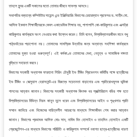
তাহলে সুন্দর একটি সকালের মতো তোমার জীবনে সাফল্য আসবে।
সভাপতির বক্তব্যে কম্পিউটার সায়েন্স এন্ড ইঞ্জিনিয়ারিং বিভাগের চেয়ারম্যান প্রফেসর ড. সাহীদ মো.
আসিফ ইকবাল শিক্ষার্থীদেরকে কেবল একাডেমিক শিক্ষায় নয়, পাশাপাশি কো-কারিকুলার এবং এক্সট্রা
কারিকুলার কার্যক্রমে অংশ নেওয়ার কথা উল্লেখ করেন। তিনি বলেন, বিশ্ববিদ্যালয়জীবন মানে শুধু
পাঠ্যবইয়ের পড়াশোনা নয়। তোমাদের সামগ্রিক উন্নতির জন্য অন্যান্য সহশিক্ষা কার্যক্রমে
তোমাদের যুক্ত হওয়া গুরুত্বপূর্ণ। এই কর্মকাণ্ড তোমাদের মেধা, নেতৃত্ব ও সামাজিক দক্ষতা
বৃদ্ধিতে সহায়তা করবে।
বিভাগের সহকারী অধ্যাপক ফারহানা শিরিন চৌধুরী ইভ টিজিং প্রিভেনশন কমিটির পক্ষে ছাত্রীদের
ইভ টিজিং ও সেক্সুয়াল হেরাসমেন্ট-এর বিরুদ্ধে সচেতনতা বাড়ানোর এবং প্রতিরোধমূলক ভূমিকা
পালনের আহ্বান জানান। বিভাগের সহকারী অধ্যাপক কিংশুক ধর প্রক্টোরিয়াল বডির পক্ষ হতে
বিশ্ববিদ্যালয়ের বিভিন্ন নিয়ম কানুন তুলে ধরেন এবং বিশ্ববিদ্যালয়ের আইন ও শৃঙ্খলার প্রতি
সম্মান জানিয়ে এবং নিজেদের দায়িত্বশীল আচরণের মাধ্যমে শিক্ষাজীবন শেষ করার আহ্বান
জানান। বিভাগের প্রভাষক আসিফ মোঃ সাদ, নাদিম বিন হোসাইন ও তাহসিন হোসাইন একটি
প্রেজেন্টেশন-এর মাধ্যমে বিভাগের পরিচিতি ও কারিকুলাম সম্পর্কে নবাগত ছাত্র-ছাত্রীদের ধারণা