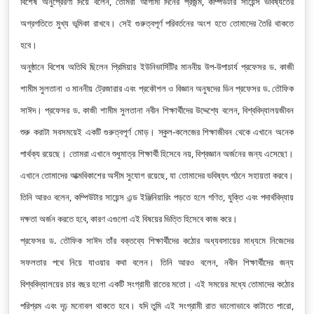
বিশেষ অনুপ্রেরণা দিয়ে বলেন, তোমরা আগামী দিনের প্রজন্ম, কম্পিউটার সায়েন্স ভবিষ্যতের
অগ্রগতিতে মুখ্য ভূমিকা রাখবে। সেই গুরুত্বপূর্ণ পরিবর্তনের অংশ হতে তোমাদের তৈরি থাকতে
হবে।
অনুষ্ঠানে বিশেষ অতিথি ছিলেন প্রিমিয়ার ইউনিভার্সিটির মাননীয় উপ-উপাচার্য প্রফেসর ড. কাজী
শামীম সুলতানা ও মাননীয় ট্রেজারার এবং প্রকৌশল ও বিজ্ঞান অনুষদের ডিন প্রফেসর ড. তৌফিক
সাঈদ। প্রফেসর ড. কাজী শামীম সুলতানা নবীন শিক্ষার্থীদের উদ্দেশ্যে বলেন, বিশ্ববিদ্যালয়জীবন
শুরু করাটা সবসময়েই একটি গুরুত্বপূর্ণ মোড়। স্কুল-কলেজের শিক্ষাজীবন থেকে এখানে অনেক
পার্থক্য রয়েছে। তোমরা এখানে শুধুমাত্র শিক্ষার্থী হিসেবে নয়, বিশ্বজ্ঞান অর্জনের জন্য এসেছো।
এখানে তোমাদের আত্মবিকাশের অসীম সুযোগ রয়েছে, যা তোমাদের ভবিষ্যৎ গঠনে সহায়তা করবে।
তিনি আরও বলেন, কম্পিউটার সায়েন্স এন্ড ইঞ্জিনিয়ারিং পড়তে হলে গণিত, যুক্তি এবং পদার্থবিদ্যায়
দক্ষতা অর্জন করতে হবে, কারণ এগুলো এই বিষয়ের ভিত্তি হিসেবে কাজ করে।
প্রফেসর ড. তৌফিক সাঈদ তাঁর বক্তব্যে শিক্ষার্থীদের কঠোর অধ্যবসায়ের মাধ্যমে নিজেদের
সফলতার পথে নিয়ে যাওয়ার কথা বলেন। তিনি আরও বলেন, নবীন শিক্ষার্থীদের জন্য
বিশ্ববিদ্যালয়ের চার বছর হলো একটি সংগ্রামী রাতের মতো। এই সময়ের মধ্যে তোমাদের কঠোর
পরিশ্রম এবং দৃঢ় মনোবল থাকতে হবে। যদি তুমি এই সংগ্রামী রাত ভালোভাবে কাটাতে পারো,